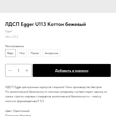
ЛДСП Egger U113 Коттон бежевый
Egger
SKU:
U113
Расположение
Верх
Низ
Пенал
Антресоль
Добавить в корзину
ЛДСП Egger для кухонных корпусов толщиной 16мм производство Австрия.
По экологической безопасности плитные материалы соответствуют одному из
самых строгих мировых стандартов экологической безопасности – классу
эмиссии формальдегида Е 0,5
Цвет: Однотонный
Покрытие: Матовое