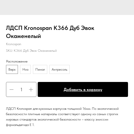
ЛДСП Kronospan K366 Дуб Эвок
Окаменелый
Kronospan
SKU:
K366 Дуб Эвок Окаменелый
Расположение
Верх
Низ
Пенал
Антресоль
Добавить в корзину
ЛДСП Kronospan для кухонных корпусов толщиной 16мм. По экологической
безопасности плитные материалы соответствуют одному из самых строгих
мировых стандартов экологической безопасности – классу эмиссии
формальдегида Е 1.