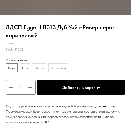
ЛДСП Egger H1313 Дуб Уайт-Ривер серо-
коричневый
Egger
SKU:
H1313
Расположение
Верх
Низ
Пенал
Антресоль
Добавить в корзину
ЛДСП Egger для кухонных корпусов толщиной 16мм производство Австрия.
По экологической безопасности плитные материалы соответствуют одному из
самых строгих мировых стандартов экологической безопасности – классу
эмиссии формальдегида Е 0,5