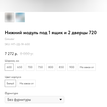
Нижний модуль под 1 ящик и 2 дверцы 720
Gmodul
SKU:
НП-2Д-1Я-600
7 272
р.
8 080
р.
Ширина, мм
600
650
700
750
800
850
900
На заказ от
Цвет корпуса
Белый
На заказ от
Фурнитура