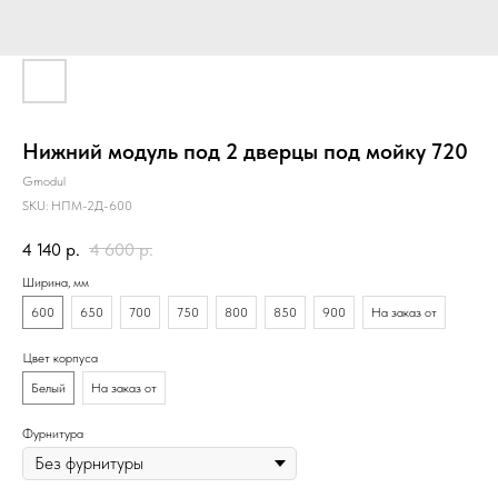
Нижний модуль под 2 дверцы под мойку 720
Gmodul
SKU:
НПМ-2Д-600
4 140
р.
4 600
р.
Ширина, мм
600
650
700
750
800
850
900
На заказ от
Цвет корпуса
Белый
На заказ от
Фурнитура