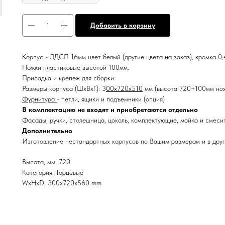
Добавить в корзину
Корпус
- ЛДСП 16мм цвет белый (другие цвета на заказ), кромка 0
Ножки пластиковые высотой 100мм.
Присадка и крепеж для сборки.
Размеры корпуса (ШxВxГ): 3
00x720x510
мм (высота 720+100мм но
Фурнитура
- петли, ящики и подъемники (опция)
В комплектацию не входят и приобретаются отдельно
Фасады, ручки, столешница, цоколь, комплектующие, мойка и смесит
Дополнительно
Изготовление нестандартных корпусов по Вашим размерам и в друг
Высота, мм: 720
Категория: Торцевые
WxHxD: 300x720x560 mm