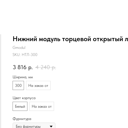
Нижний модуль торцевой открытый 
Gmodul
SKU:
НТЛ-300
3 816
р.
4 240
р.
Ширина, мм
300
На заказ от
Цвет корпуса
Белый
На заказ от
Фурнитура