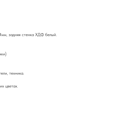
,4мм, задняя стенка ХДФ белый.
жки)
ели, техника.
их цветах.