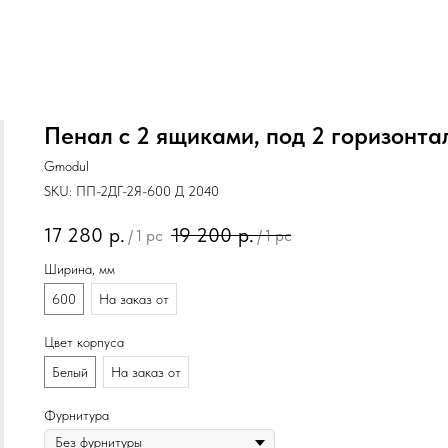
Пенал с 2 ящиками, под 2 горизонта
Gmodul
SKU:
ПП-2ДГ-2Я-600 Д 2040
17 280
р.
19 200
р.
/
1 pc
/
1 pc
Ширина, мм
600
На заказ от
Цвет корпуса
Белый
На заказ от
Фурнитура