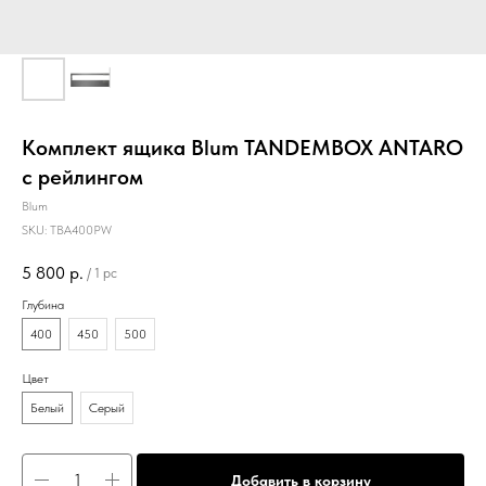
Комплект ящика Blum TANDEMBOX ANTARO
с рейлингом
Blum
SKU:
TBA400РW
5 800
р.
/
1 pc
Глубина
400
450
500
Цвет
Белый
Серый
Добавить в корзину