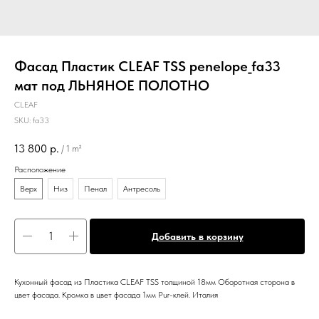
Фасад Пластик CLEAF TSS penelope_fa33
мат под ЛЬНЯНОЕ ПОЛОТНО
CLEAF
SKU:
fa33
13 800
р.
/
1 m²
Расположение
Верх
Низ
Пенал
Антресоль
Добавить в корзину
Кухонный фасад из Пластика CLEAF TSS толщиной 18мм Оборотная сторона в
цвет фасада. Кромка в цвет фасада 1мм Pur-клей. Италия