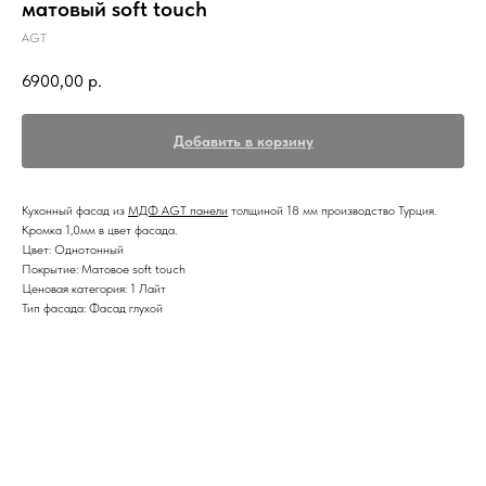
матовый soft touch
AGT
6900,00
р.
Добавить в корзину
К
ухонный фасад из
МДФ AGT панели
толщиной 18 мм производство Турция.
Кромка 1,0мм в цвет фасада.
Цвет: Однотонный
Покрытие: Матовое soft touch
Ценовая категория: 1 Лайт
Тип фасада: Фасад глухой