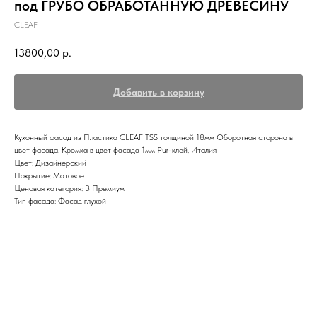
под ГРУБО ОБРАБОТАННУЮ ДРЕВЕСИНУ
CLEAF
13800,00
р.
Добавить в корзину
Кухонный фасад из Пластика CLEAF TSS толщиной 18мм Оборотная сторона в
цвет фасада. Кромка в цвет фасада 1мм Pur-клей. Италия
Цвет: Дизайнерский
Покрытие: Матовое
Ценовая категория: 3 Премиум
Тип фасада: Фасад глухой