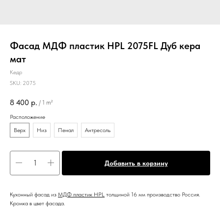
Фасад МДФ пластик HPL 2075FL Дуб кера
мат
Кедр
SKU:
2075
8 400
р.
/
1 m²
Расположение
Верх
Низ
Пенал
Антресоль
Добавить в корзину
К
ухонный фасад из
МДФ пластик HPL
толщиной 16 мм производство Россия.
Кромка в цвет фасада.