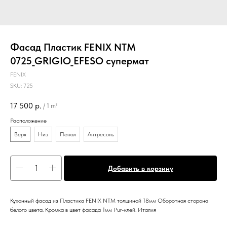
Фасад Пластик FENIX NTM
0725_GRIGIO_EFESO супермат
FENIX
SKU:
725
17 500
р.
/
1 m²
Расположение
Верх
Низ
Пенал
Антресоль
Добавить в корзину
Кухонный фасад из Пластика FENIX NTM толщиной 18мм Оборотная сторона
белого цвета. Кромка в цвет фасада 1мм Pur-клей. Италия