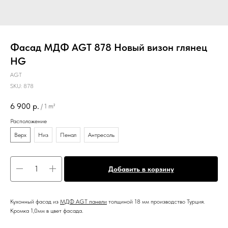
Фасад МДФ AGT 878 Новый визон глянец
HG
AGT
SKU:
878
6 900
р.
/
1 m²
Расположение
Верх
Низ
Пенал
Антресоль
Добавить в корзину
К
ухонный фасад из
МДФ AGT панели
толщиной 18 мм производство Турция.
Кромка 1,0мм в цвет фасада.