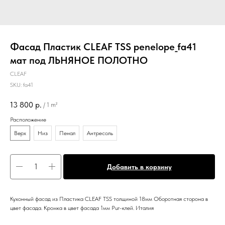
Фасад Пластик CLEAF TSS penelope_fa41
мат под ЛЬНЯНОЕ ПОЛОТНО
CLEAF
SKU:
fa41
13 800
р.
/
1 m²
Расположение
Верх
Низ
Пенал
Антресоль
Добавить в корзину
Кухонный фасад из Пластика CLEAF TSS толщиной 18мм Оборотная сторона в
цвет фасада. Кромка в цвет фасада 1мм Pur-клей. Италия