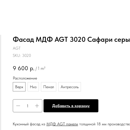
Фасад МДФ AGT 3020 Сафари серы
AGT
SKU:
3020
9 600
р.
/
1 m²
Расположение
Верх
Низ
Пенал
Антресоль
Добавить в корзину
К
ухонный фасад из
МДФ AGT панели
толщиной 18 мм производство 