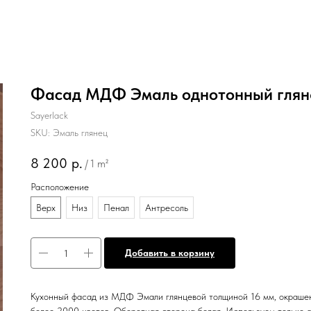
Фасад МДФ Эмаль однотонный глян
Sayerlack
SKU:
Эмаль глянец
8 200
р.
/
1 m²
Расположение
Верх
Низ
Пенал
Антресоль
Добавить в корзину
Кухонный фасад из МДФ Эмали глянцевой толщиной 16 мм, окрашен