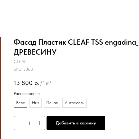
Фасад Пластик CLEAF TSS engadina
ДРЕВЕСИНУ
CLEAF
SKU:
s063
13 800
р.
/
1 m²
Расположение
Верх
Низ
Пенал
Антресоль
Добавить в корзину