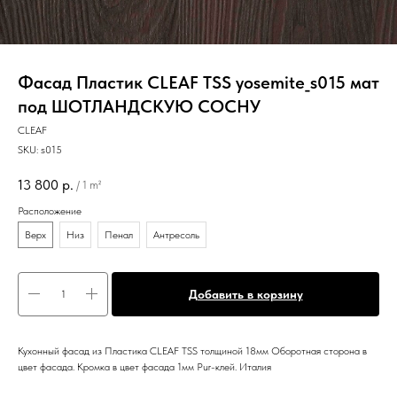
Фасад Пластик CLEAF TSS yosemite_s015 мат
под ШОТЛАНДСКУЮ СОСНУ
CLEAF
SKU:
s015
13 800
р.
/
1 m²
Расположение
Верх
Низ
Пенал
Антресоль
Добавить в корзину
Кухонный фасад из Пластика CLEAF TSS толщиной 18мм Оборотная сторона в
цвет фасада. Кромка в цвет фасада 1мм Pur-клей. Италия