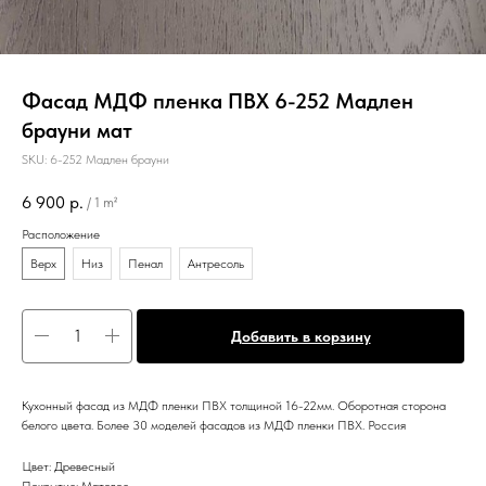
Фасад МДФ пленка ПВХ 6-252 Мадлен
брауни мат
SKU:
6-252 Мадлен брауни
6 900
р.
/
1 m²
Расположение
Верх
Низ
Пенал
Антресоль
Добавить в корзину
Кухонный фасад из МДФ пленки ПВХ толщиной 16-22мм. Оборотная сторона
белого цвета. Более 30 моделей фасадов из МДФ пленки ПВХ. Россия
Цвет: Древесный
Покрытие: Матовое