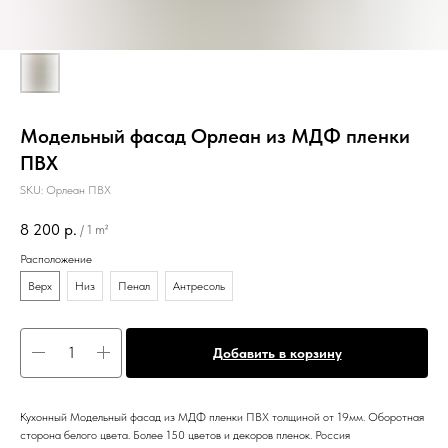
Модельный фасад Орлеан из МДФ пленки
ПВХ
SKU:
Орлеан ПВХ
8 200
р.
/
1 m²
Расположение
Верх
Низ
Пенал
Антресоль
Добавить в корзину
Кухонный Модельный фасад из МДФ пленки ПВХ толщиной от 19мм. Оборотная
сторона белого цвета. Более 150 цветов и декоров пленок. Россия