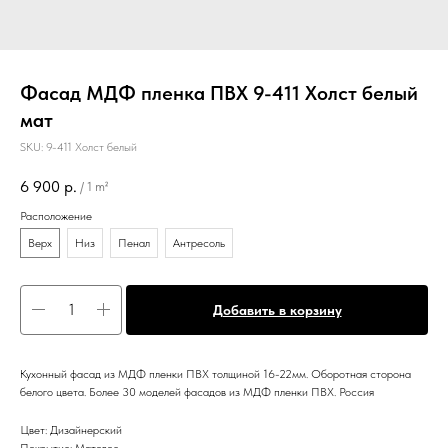
Фасад МДФ пленка ПВХ 9-411 Холст белый
мат
SKU:
9-411 Холст белый
6 900
р.
/
1 m²
Расположение
Верх
Низ
Пенал
Антресоль
Добавить в корзину
Кухонный фасад из МДФ пленки ПВХ толщиной 16-22мм. Оборотная сторона
белого цвета. Более 30 моделей фасадов из МДФ пленки ПВХ. Россия
Цвет: Дизайнерский
Покрытие: Матовое