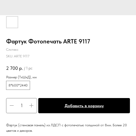
Фартук Фотопечать ARTE 9117
Слотекс
SKU:
ARTE 9117
2 700
р.
/
1 pc
Размер (ТхШхД), мм
8*600*2440
Добавить в корзину
Фартук (стеновая панель) из ЛДСП с фотопечатью толщиной от 8мм. Более 20
цветов и декоров.